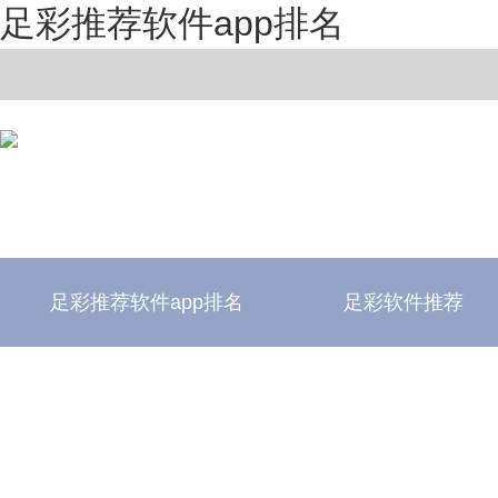
足彩推荐软件app排名
足彩推荐软件app排名
足彩软件推荐
足彩推荐软件app排名
足彩软件评测