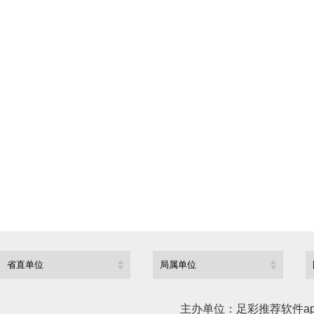
上一篇：
鄂西秭归
下一篇：
湖北国土
主办单位：足彩推荐软件ap