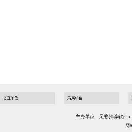
DZ_T 0338
DZ_T 0341
矿产地质勘查规
主办单位：足彩推荐软件ap
网