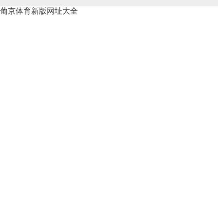
葡京体育新版网址大全