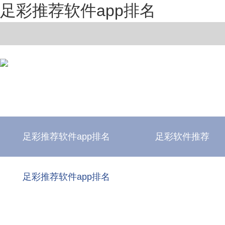
足彩推荐软件app排名
足彩推荐软件app排名
足彩软件推荐
足彩推荐软件app排名
足彩软件评测