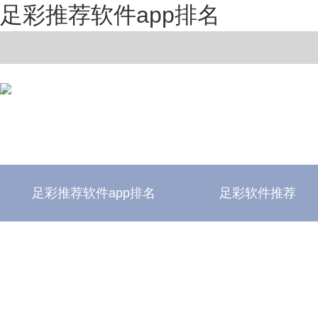
足彩推荐软件app排名
足彩推荐软件app排名
足彩软件推荐
足彩推荐软件app排名
足彩软件评测