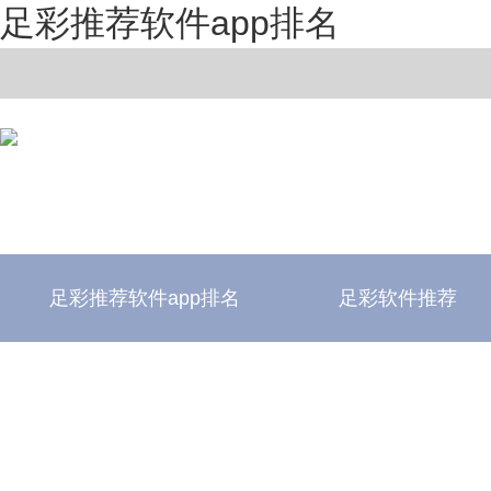
足彩推荐软件app排名
足彩推荐软件app排名
足彩软件推荐
足彩推荐软件app排名
足彩软件评测