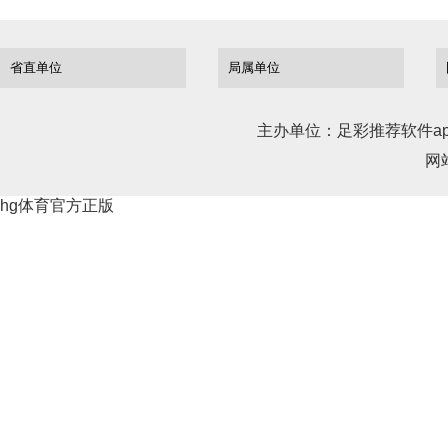
主办单位：足彩推荐软件ap
网
hg体育官方正版