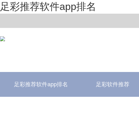
足彩推荐软件app排名
足彩推荐软件app排名
足彩软件推荐
足彩推荐软件app排名
足彩软件评测