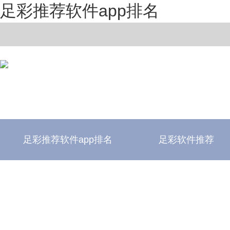
足彩推荐软件app排名
足彩推荐软件app排名
足彩软件推荐
足彩推荐软件app排名
足彩软件评测