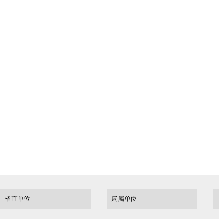
2.代理机构
地址：武汉
联系方式：
0
3.项目联系
项目联系人
联系方式：
0
上一篇：
湖北国土
下一篇：
湖北襄地