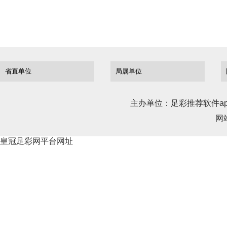
主办单位：足彩推荐软件ap
网
皇冠足彩网平台网址