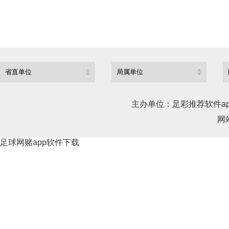
主办单位：足彩推荐软件ap
网
足球网赌app软件下载