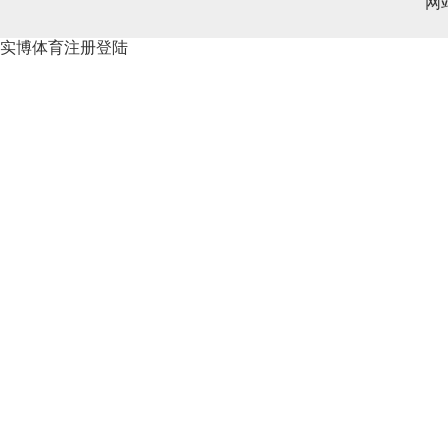
网
实博体育注册登陆