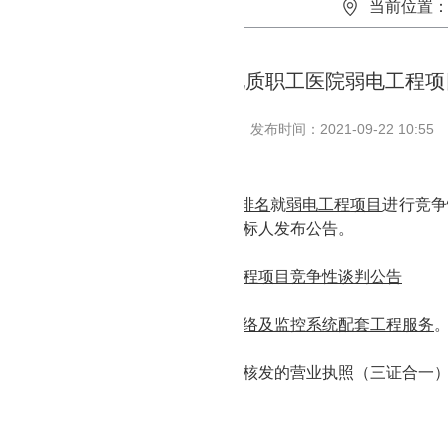
当前位置
湖北省地质职工医院弱电工程项
发布时间：2021-09-22 10:55
地质职工医院
委托
足彩推荐软件app排名
就
弱电
工程
项目
进行竞争
谈判
确定该项目承包人，现对潜在投标人发布公告。
目编号：
DKWL21-
0
2-
2
4
目名称：
湖北省地质职工医院弱电工程项目竞争性谈判公告
目预算：
30
万元
目
内容：
主楼、副楼及地下停车场网络及监控系统配套
工程服务
判供应商条件：
备独立法人资格和工商行政主管部门核发的营业执照（三证合一
权书（原件）
声明
低于
5年弱电工程经验