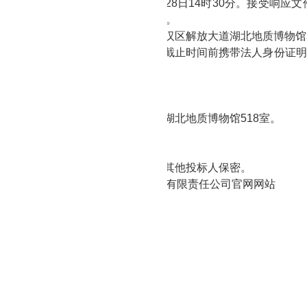
响应文件递交截止时间：2021年
9
月
28
日
14
时
3
0分。接受响应文
件不符合相关规定要求的也将被拒收。
响应文件递交地点：湖北省
武汉市江汉区解放大道湖北地质博物馆
应商的法定代表人或授权委托人在递交截止时间前携带法人身份证
判。
判时间和地点：
间：2021年
9
月
28
日
14
时
30分。
地点：湖北省
武汉市江汉区解放大道湖北地质
博物馆
518室
。
他
:
招标对投标人不作经济补偿；
标人注意：在开标前自己的身份应对其他投标人保密。
信息发布媒体：
湖北省地质
矿业开发有限责任公司
官网
网站
位：
湖北省地质职工医院
位联系人：
沈科长
话：
027-59499888
机构：足彩推荐软件app排名
武汉市江汉区解放大道
684号
式：
027-85872386
联系方式