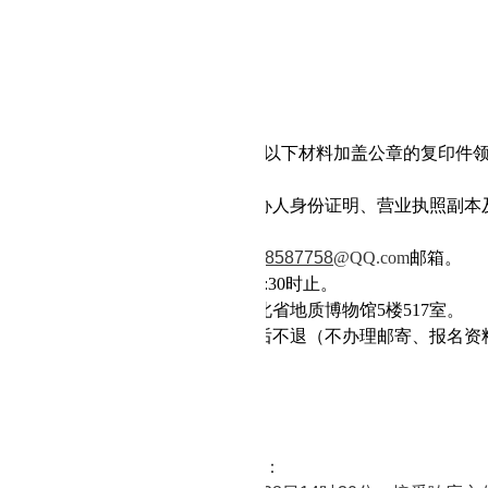
相关工程业绩
明文件
受联合体谈判。
判文件的发放时间和获取方法：
取方式：现场领取、网上获取。
格的投标人应当在获取时间内，提供以下材料加盖公章的复印件
料不退还）。
位介绍信（或法人授权委托书）、经办人身份证明、营业执照副本
表（见附表）。
上获取方式：将报名资料全套发送到
58587758
@QQ.com
邮箱。
间：
自
2021年
9
月
23
日起至
9
月
27
日
17:30
时止。
点：武汉市江汉区解放大道
684号湖北省地质博物馆5楼5
17
室。
件售价：人民币
500元/套，文件售后不退（不办理邮寄、报名
费汇款资料：
名称：足彩推荐软件app排名
户
行：浦发银行武汉硚口支行
号：
70100078801900000400
判响应文件递交截止时间和送达地点：