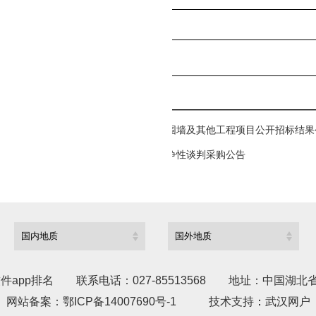
授权代表手机
授权代表座机
授权代表电子邮箱
楚鹏检测科技有限责任公司 检测楼门房围墙及其他工程项目公开招标结果
省地质局第三地质大队实验检测 设备竞争性谈判采购公告
件app排名
联系电话：027-85513568
地址：中国湖北省
网站备案：
鄂ICP备14007690号-1
技术支持
：
武汉网户