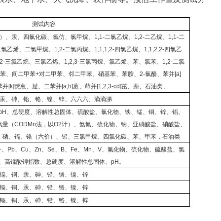
测试内容
）、汞、四氯化碳、氯仿、氯甲烷、
1,1-
二氯乙烷、
1,2-
二乙烷、
1,1-
二
二氯乙烯、二氯甲烷、
1,2-
二氯丙烷、
1,1,1,2-
四氯乙烷、
1,1,2,2-
四氯乙
2-
三氯乙烷、三氯乙烯、
1,2,3-
三氯丙烷、氯乙烯、苯、氯苯、
1,2-
二氯
苯、间二甲苯
+
对二甲苯、邻二甲苯、硝基苯、苯胺、
2-
氯酚、苯并
[a]
苯并
[k]
荧蒽、䓛、二苯并
[a,h]
蒽、茚并
[1,2,3-cd]
芘、萘、石油类、
汞、砷、铅、铬、镍、锌、六六六、滴滴涕
pH
、总硬度、溶解性总固体、硫酸盐、氯化物、铁、锰、铜、锌、铝、
氧量（
CODMn
法，以
O2
计）、氨氮、硫化物、钠、亚硝酸盐、硝酸盐、
、硒、镉、铬（六价）、铅、三氯甲烷、四氯化碳、苯、甲苯，石油类
+
、
Pb
、
Cu
、
Zn
、
Se
、
B
、
Fe
、
Mn
、
V
、氟化物、硫化物、硫酸盐、氯
、高锰酸钾指数、总硬度、溶解性总固体、
pH
。
镉、铜、汞、砷、铅、铬、镍、锌
镉、铜、汞、砷、铅、铬、镍、锌
镉、铜、汞、砷、铅、铬、镍、锌