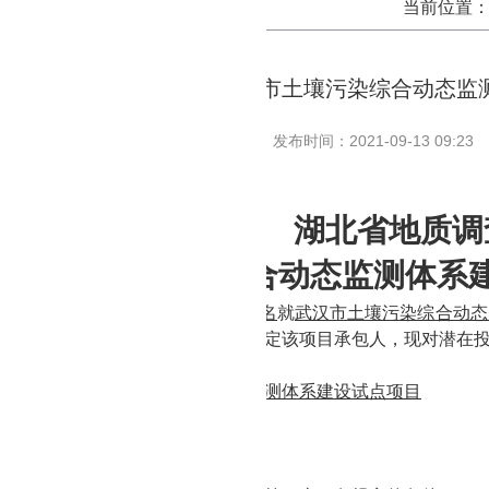
当前位置
湖北省地质调查院 武汉市土壤污染综合动态监
发布时间：2021-09-13 09:23
湖北省地质调
武汉市土壤污染综合动态监测体系
地质
调查院
委托
足彩推荐软件app排名
就
武汉市土壤污染综合动态
、法规的规定组织
询价采购的方式
确定该项目承包人，现对潜在
目编号：
DKWL21-
0
2-
2
3
目名称：
武汉市土壤污染综合动态监测体系建设试点项目
目预算：
43
.0
万元
目
内容：
见附件
2
。
应商条件：