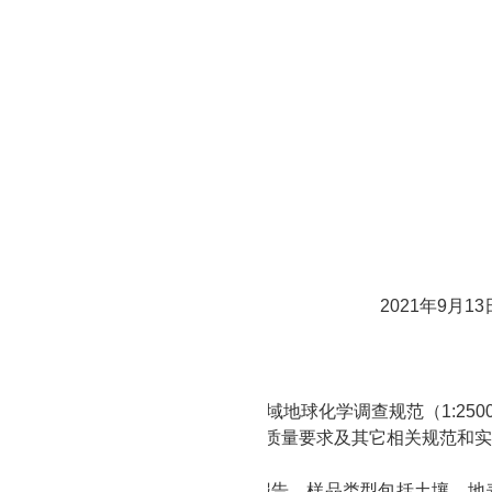
位：
湖北省地质
调查院
位联系人：李启铭
话：
134 1956 5374
机构：足彩推荐软件app排名
武汉市江汉区解放大道
684号
式：
027-85872386
联系方式
系人：
鄢华
话：
19151127409
箱：
58587758@qq.com
软件app排名
2021年
9
月
13
求：
数要求
试应符合中国地质调查局《多目标区域地球化学调查规范（
1:2
试行）》（DD2005—03）中所列质量要求及其它相关规范和
单
完成相应检测分析并出具相关检测报告。样品类型包括土壤、地