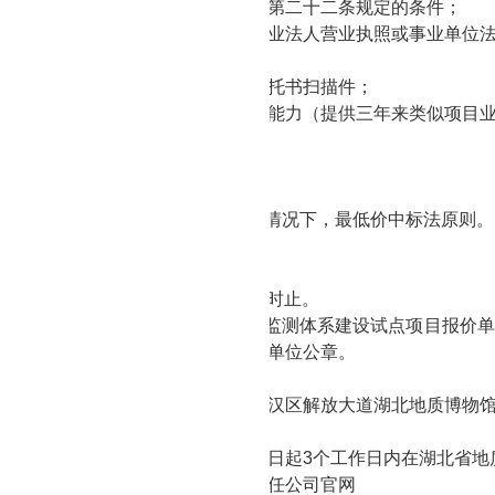
具备《中华人民共和国政府采购法》第二十二条规定的条件；
有独立法人资格，持有合法有效的企业法人营业执照或事业单位
加盖公章彩色扫描件）；
委托代理人须提供合法有效的授权委托书扫描件；
有履行合同所必需的设备和专业技术能力（提供三年来类似项目
有检验检测机构资质认定证书。
受联合体谈判。
交原则
供产品及服务在完全符合采购要求情况下，
最低价中标法
原则。
标人不作经济补偿
。
件提交
2021年
9
月
13
日起至
9
月
1
7
日
17:30
时止
。
容：包括
武汉市土壤污染综合动态监测体系建设试点项目报价单
及相应资质文件。所有文件加盖投标单位公章
。
响应时间内递交至：
湖北省
武汉市江汉区解放大道湖北地质
博物
知方式
价采购中标结果，将在投标截止时间日起
3个工作日内在
湖北省地
布媒体：
湖北省地质
矿业开发有限责任公司
官网