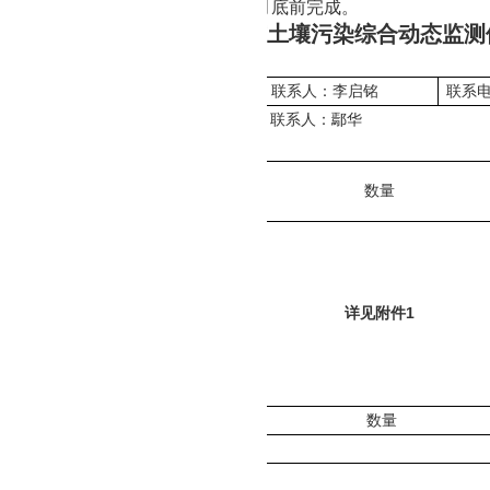
内容分项报价，服务期限
2021年10月底前完成
。
附件
2：
武汉市土壤污染综合动态监测
年
月
日
W
L
21-
02
-
23
20
21
9
13
北省地质调查院
联系人：
李启铭
联系
彩推荐软件app排名
联系人：
鄢华
商品（服务）名称
数量
样品检测分析
详见附件1
商品（服务）名称
数量