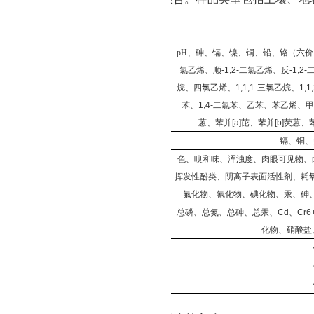
：
测试项目
预估工作量
pH
、砷、镉、镍、铜、铅、铬（六价
氯乙烯、顺
-1,2-
二氯乙烯、反
-1,2-
63
烷、四氯乙烯、
1,1,1-
三氯乙烷、
1,1,
土壤样品分析
苯、
1,4-
二氯苯、乙苯、苯乙烯、甲
蒽、苯并
[a]
芘、苯并
[b]
荧蒽、
25
镉、铜、
色、嗅和味、浑浊度、肉眼可见物、
下水样品分析
42
挥发性酚类、阴离子表面活性剂、耗
氟化物、氰化物、碘化物、汞、砷
总磷、总氮、总砷、总汞、
Cd
、
Cr6
表
水样品分析
13
化物、硝酸盐
大气沉降分析
8
沉积物分析
15
农产品分析
1
1
务要求及期限