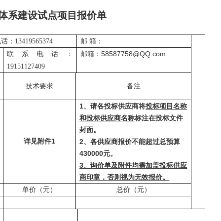
体系建设试点项目报价单
电话：
13419565374
邮 箱：
58587758@QQ.com
联系电话：
邮箱：
19151127409
技术要求
备注
1、请各投标供应商将
投标项目名称
和投标供应商名称
标注在投标文件
封面。
详见附件
1
2、各供应商报价不能超过总预算
430000
元。
3、
询价单及附件均需加盖投标供应
商印章，否则视为无效报价。
单价（元）
总价（元）