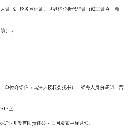
法人证书、税务登记证、世界杯分析代码证（或三证合一新
业绩）；
、
单位介绍信（或法人授权委托书）、经办人身份证明、营
馆
51
7
室
。
质
矿业开发有限责任公司
官网
发布中标通知。