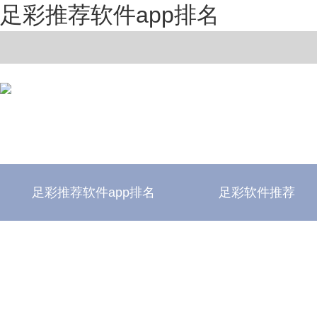
足彩推荐软件app排名
足彩推荐软件app排名
足彩软件推荐
足彩推荐软件app排名
足彩软件评测