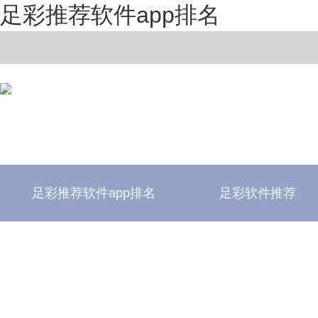
足彩推荐软件app排名
足彩推荐软件app排名
足彩软件推荐
足彩推荐软件app排名
足彩软件评测