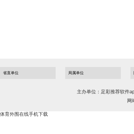
上一篇：
湖北国土
下一篇：
湖北省地
主办单位：足彩推荐软件ap
网
体育外围在线手机下载