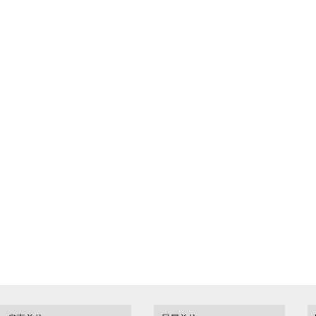
上一篇：
湖北省地
下一篇：
湖北鄂东