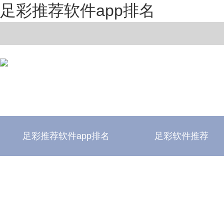
足彩推荐软件app排名
足彩推荐软件app排名
足彩软件推荐
足彩推荐软件app排名
足彩软件评测