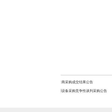
湖北省黄石地质环境监测保护站
省黄石市下陆区沿湖路22号
娇
-3079336
足彩推荐软件app排名
汉区解放大道684号
85872368
式
徐波
85872368
国土资源职业学院招待所日用品竞争性磋商采购成交结果公告
冶勘地质工程有限公司地质灾害专业监测设备采购竞争性谈判采购公告