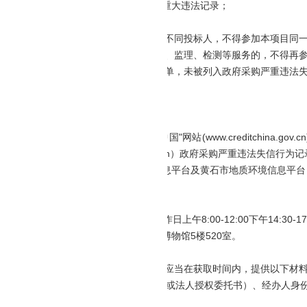
府采购活动前三年内，在经营活动中没有重大违法记录；
行政法规规定的其他条件。
人为同一人或者存在直接控股、管理关系的不同投标人，不得参加本项目同
项目提供整体设计、规范编制或者项目管理、监理、检测等服务的，不得再
失信被执行人、重大税收违法案件当事人名单，未被列入政府采购严重违法
购政策需满足的资格要求：
定资格要求：
府采购活动前三年内未被列入"信用中国"网站(www.creditchina.
"中国政府采购"网站（www.ccgp.gov.cn）政府采购严重违法失信
须确保设备数据正常接入环境总站综合信息平台及黄石市地质环境信息平台
确保在武汉或黄石有办事机构的。
文件
21年3月1日至2021年3月3日（法定工作日上午8:00-12:00下午14:30
武汉市江汉区解放大道684号湖北省地质博物馆5楼520室。
价：免费获取。
：现场领取、网上获取。符合资格的投标人应当在获取时间内，提供以下材
人或者其他组织的，需提供单位介绍信（或法人授权委托书）、经办人身
然人的只需提供本人身份证明。