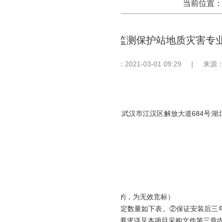
当前位置
湖北省黄石地质环境监测保护站地质灾害专
发布时间：2021-03-01 09:29
|
来源
测设备采购招标项目的潜在投标人应在武汉市江汉区解放大道684号湖北省地
）前递交投标文件。
情况
Z-2021-01-12-2
地质灾害专业监测设备采购
竞争性谈判
4.8万元
74.8万元（供应商投标报价高于最高限价的，为无效竞标）
：①采购一批专业监测设备并进行安装，暂定数量如下表。②保证安装后三
息平台进行数据对接），具体技术及商务要求详见本项目采购文件第三章