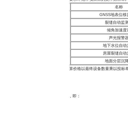
项目
名称
GNSS地表位移
裂缝自动监
倾角加速度
专业监测设备
声光报警
地下水位自动
房屋裂缝自动
地面分层沉
采购文件中暂定的设备数量进行报价，结算价格以最终设备数量乘以投标
受联合体投标。
进口产品：否
资格要求：
人民共和国政府采购法》第二十二条规定，即：
立承担民事责任的能力；
好的商业信誉和健全的财务会计制度；
行合同所必需的设备和专业技术能力；
缴纳税收和社会保障资金的良好记录；