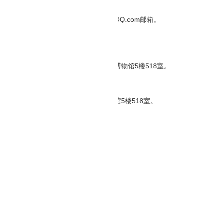
附表）。
：将报名资料全套发送到26690329@QQ.com邮箱。
提交
021年3月9日14：00分（北京时间）
021年3月9日14：30分（北京时间）
武汉市江汉区解放大道684号湖北省地质博物馆5楼518室。
1年3月9日14：30分（北京时间）
市江汉区解放大道684号湖北省地质博物馆5楼518室。
之日起3个工作日。
事宜
账户信息
推荐软件app排名
发银行武汉硚口支行
78801900000400
00103
采购提出询问，请按以下方式联系。