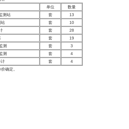
单位
数量
监测站
套
13
测站
套
10
计
套
28
器
套
19
监测
套
3
监测
套
4
降计
套
4
单价确定。