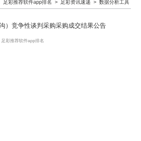
：
足彩推荐软件app排名
>
足彩资讯速递
>
数据分析工具
沟）竞争性谈判采购采购成交结果公告
：足彩推荐软件app排名