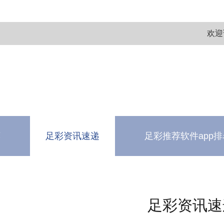
欢迎
荐
足彩资讯速递
足彩推荐软件app排
测
软件下载中心
足彩资讯速