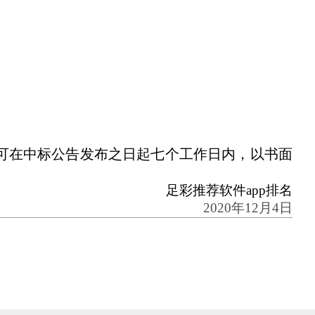
可在中标公告发布之日起七个工作日内，以书面
足彩推荐软件app排名
20
20
年
12
月
4
日