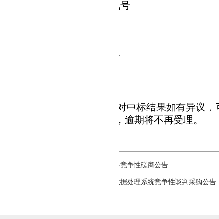
北省武汉市硚口区古田五路九号
高婕妤
：
15623276077
足彩推荐软件app排名
市解放大道342号19幢附5号
杨文凝
4690711
5701785@qq.com
期为3个工作日，有关投标人对中标结果如有异议，
彩推荐软件app排名提出质疑，逾期将不再受理。
天地云地信科技集团有限公司无人机设备竞争性磋商公告
天地云地信科技集团有限公司航测遥感数据处理系统竞争性谈判采购公告