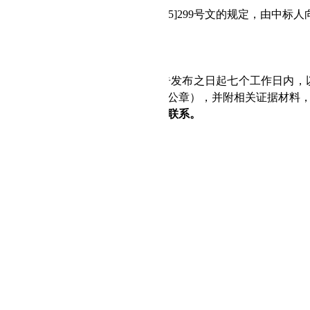
和改革委员会办公厅发改价格 [2015]299号文的规定，由中
限
之日起1个工作日
。
充事宜
对中标结果如有异议，可在中标公告发布之日起七个工作日内，
函一份（法人代表签字、加盖单位公章），并附相关证据材料，同时将
次公告内容提出询问，请按以下方式联系。
湖北楚鹏检测科技有限责任公司
北省孝感市孝南区建设路163号
银海
72640561
机构信息
湖北省地矿物资供销总公司
省武汉市古田五路九号
85850287
方式
：徐波