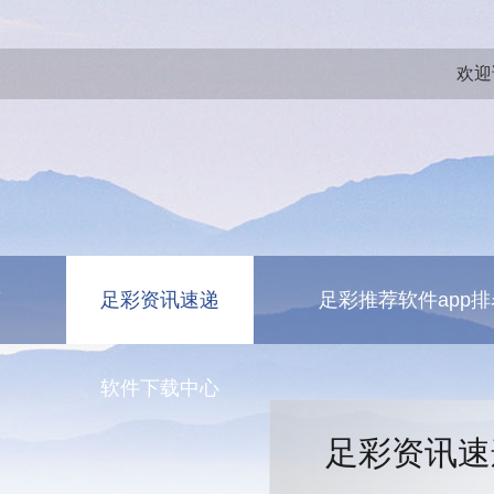
欢迎
荐
足彩资讯速递
足彩推荐软件app排
测
软件下载中心
足彩资讯速