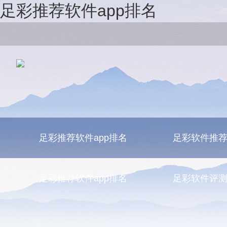
足彩推荐软件app排名
足彩推荐软件app排名
足彩软件推
足彩推荐软件app排名
足彩软件评