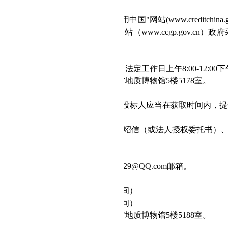
特定资格要求：
采购活动前三年内未被列入"信用中国"网站(www.creditchi
行为记录名单和"中国政府采购"网站（www.ccgp.gov.c
标文件
020年
9
月
27
日至2020年
10
月
10
日（法定工作日上午8:00-12:00下
：武汉市江汉区解放大道684号湖北省地质博物馆5楼5178室。
价：500 元/包。
式：现场领取、网上获取。符合资格的投标人应当在获取时间内，
法人或者其他组织的，需提供单位介绍信（或法人授权委托书）
自然人的只需提供本人身份证明。
见附表）。
式：将报名资料全套发送到26690329
@QQ.com
邮箱。
件递交
020年
10
月
12
日14：00分（北京时间）
020年
10
月
12
日14：30分（北京时间）
：武汉市江汉区解放大道684号湖北省地质博物馆5楼5188室。