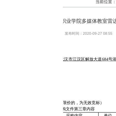
当前位置
湖北国土资源职业学院多媒体教室雷
发布时间：2020-09-27 08:55
雷达麦
招标项目的潜在投标人应在
武汉市江汉区解放大道684号湖
分
（北京时间）前递交投标文件。
本情况
BDZ-2020-
75
多媒体教室雷达麦
：竞争性磋商
17.13
万元
.13
万元（供应商投标报价高于最高限价的，为无效竞标）
：具体技术及商务要求详见本项目采购文件第三章内容
序号
采购内容
单位