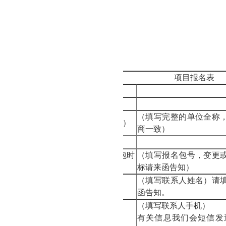
方式
：徐波
44860
项目报名表
项目名称
项目编号
（填写完整的单位全称
供应商名称（公章）
商一致）
办公地址
报名包号（项目分包时
（填写报名包号，变更
填写）
标请来函告知）
（填写联系人姓名）请
授权代表
函告知。
（填写联系人手机）
授权代表手机
有关信息我们会短信发