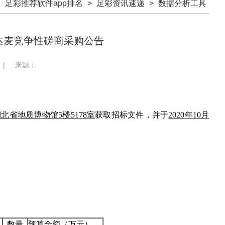
：
足彩推荐软件app排名
>
足彩资讯速递
>
数据分析工具
达麦竞争性磋商采购公告
|
来源：
北省地质博物馆5楼51
7
8室
获取招标文件，并于
2020年
10
月
数量
预算金额（万元）