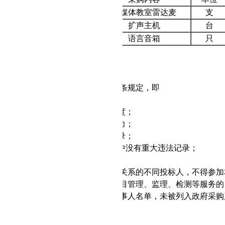
1
多媒体教室雷达麦
支
2
扩声主机
台
3
语言音箱
只
接受联合体投标。
购进口产品：否
资格要求
：
华人民共和国政府采购法》第二十二条规定，即
立承担民事责任的能力；
好的商业信誉和健全的财务会计制度；
行合同所必需的设备和专业技术能力；
缴纳税收和社会保障资金的良好记录；
政府采购活动前三年内，在经营活动中没有重大违法记录；
行政法规规定的其他条件。
人为同一人或者存在直接控股、管理关系的不同投标人，不得参
项目提供整体设计、规范编制或者项目管理、监理、检测等服务
失信被执行人、重大税收违法案件当事人名单，未被列入政府采
采购政策需满足的资格要求：