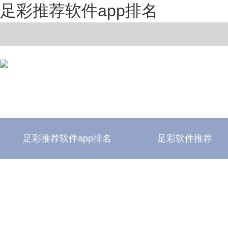
足彩推荐软件app排名
足彩推荐软件app排名
足彩软件推荐
足彩推荐软件app排名
足彩软件评测