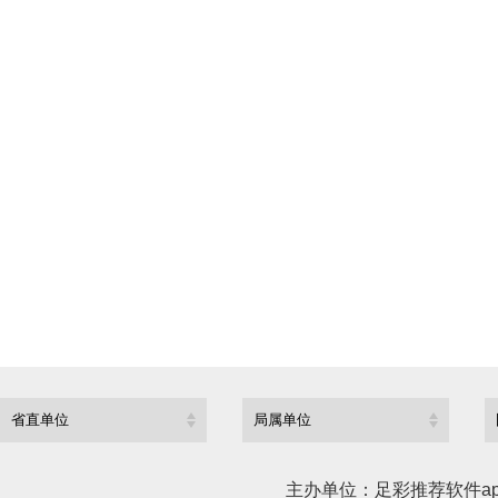
联
电
代
地
联
手机
邮
上一篇：
湖北省地
下一篇：
湖北省地
主办单位：足彩推荐软件ap