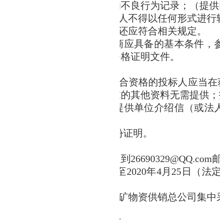
严重违法失信行为记录名单的不良行为记录；（提供
采购不接受联合体，中标后中标人不得以任何形式进行
家法律法规对市场准入有要求的还应符合相关规定。
要求为本次竞争性谈判承包商应具备的基本条件，
条款，并按照相关规定递交资格证明文件。
文件
获取时间、地点和方法
式：现场领取、网上获取
。
符合资格的投标人应当在
件（资料缺一不可，未作要求的其他资料无需提供
；
为法人或者其他组织的，需提供单位介绍信（或法
人为自然人的只需提供本人身份证明。
（见附表）。
取方式：将报名资料全套发送到
26690329@QQ.com
标
文件时间：20
20
年
4
月
21
日至20
20
年
4
月
25
日（法定工
理。
获取
招标
文件地点：湖北省地矿物资供销总公司集中
件
售价：
免费获取
。