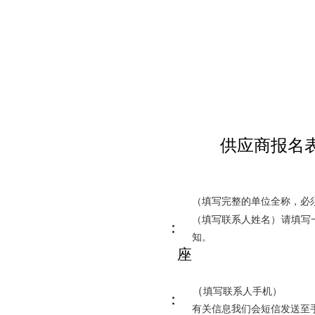
北省武汉市古田五路九号
徐波
1344860
90329@QQ.com
供应商报名
项目名称：
项目编号：
供应商名称:
（填写完整的单位全称，必
（填写联系人姓名）请填写
授权人姓名：
知。
授权代表座
机：
（
填写联系人手机）
授权人手机：
有关信息我们会短信发送至