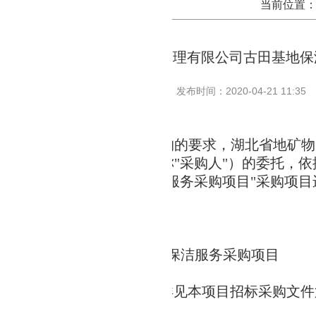
当前位置
湖北省鑫地物业管理有限公司古田基地保
发布时间：2020-04-21 11:35
省鑫地物业管理有限公司采购的要求，湖北省地矿物
物业管理有限公司
（
以下简称"采购人"）的委托，
湖北省地质局古田基地保
洁
服务采购项目
"
采购
项目
谈判
活动。
概况
号：HBDZ-
2020
-
10
称：
湖北省地质局古田基地保
洁
服务采购项目
内容及预算：
如下，具体技术及商务要求详见本项目
招标
采购文件
： 服务