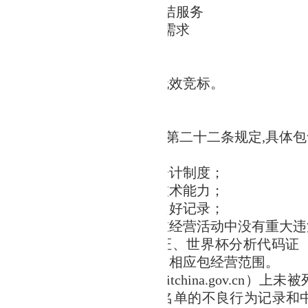
途：湖北省地质局
古田基地保洁
服务
要技术要求：详见第三章采购需求
预算：
33
万元
期/工期：一年
标报价超过预算金额的，为无效竞标。
资金来源
：自筹资金
商资格要求
中华人民共和国政府采购法》第二十二条规定,具体
立承担民事责任的能力；
好的商业信誉和健全的财务会计制度；
行合同所必需的设备和专业技术能力；
缴纳税收和社会保障资金的良好记录；
次政府采购活动前三年内，在经营活动中没有重大违
的工商营业执照、税务登记证、世界杯分析代码证（
齐全合格有效，且具备本项目相应包经营范围。
"信用中国"网站（www.creditchina.gov.
购严重违法失信行为记录名单的不良行为记录和中国政府采