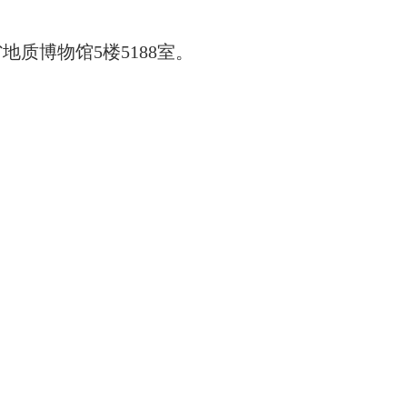
地质博物馆5楼5
18
8
室。