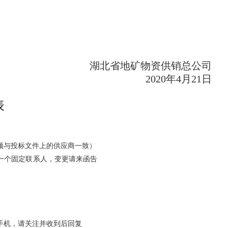
湖北省地矿物资供销总公司
20
20
年
4
月
21日
表
须与投标文件上的供应商一致）
一个固定联系人，变更请来函告
手机，请关注并收到后回复