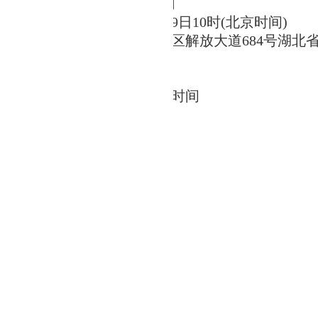
响应
文件送达地点及截止时间
应
文件截止时间
：20
20
年
4
月
29
日
10
时(北京时间)
应文件送达地点：
武汉市江汉区解放大道684号湖北省
地点及时间
点：同
投标
响应文件送达地点
间：同
投标
响应
文件送达截止时间
标书费及保证金的账户信息
：湖北省地矿物资供销总公司
：浦发银行武汉硚口支行
0078801300000306
公告的媒介
件app排名网站
事项
湖北省鑫地物业管理有限公司
北省武汉市古田五路九号
刘主任
396093590
：湖北省地矿物资供销总公司