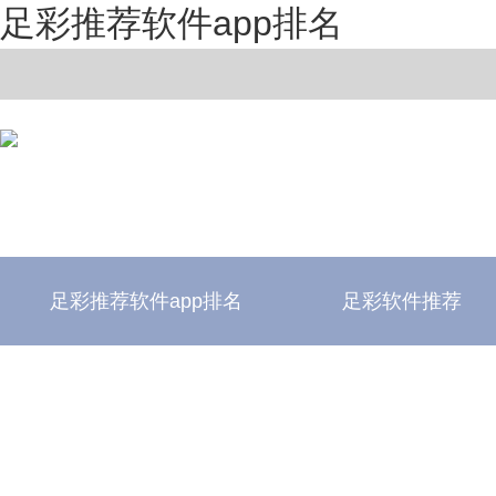
足彩推荐软件app排名
足彩推荐软件app排名
足彩软件推荐
足彩推荐软件app排名
足彩软件评测