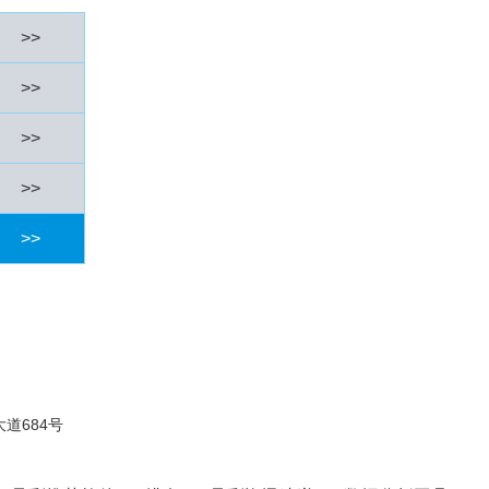
>>
>>
>>
>>
>>
道684号