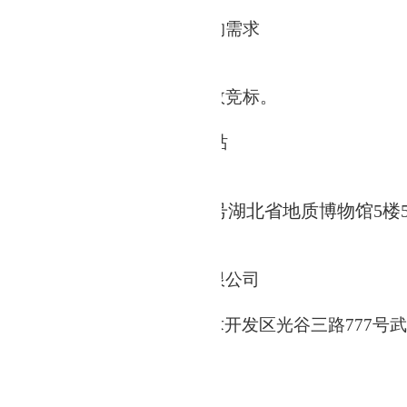
用途：
2019年度食堂配送项目
简要技术要求：详见第三章采购需求
购预算：188万元
服务期/工期：一年
标报价超过预算金额的，为无效竞标。
公告媒体及日期：
15日
足彩推荐软件app排名网站
信息
01
9
年
5
月
29
日
武汉市江汉区解放大道684号湖北省地质博物馆5楼
：
成员：
甘奇、张
珺、
刘智俊
信息
商名称：
武汉市绿枫叶食品有限公司
：
￥
130
万元
供应商地址：
武汉市东湖新技术开发区光谷三路
777号
事项
湖北省鑫地物业管理有限公司
北省武汉市古田五路九号