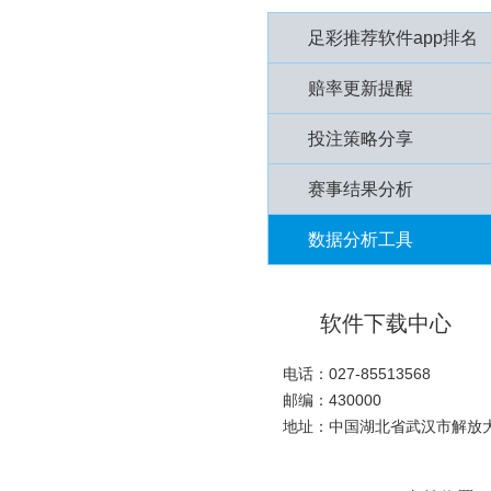
足彩推荐软件app排名
赔率更新提醒
投注策略分享
赛事结果分析
数据分析工具
软件下载中心
电话：027-85513568
邮编：430000
地址：中国湖北省武汉市解放大