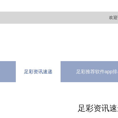
欢迎
荐
足彩资讯速递
足彩推荐软件app排
测
软件下载中心
足彩资讯速