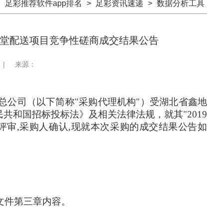
：
足彩推荐软件app排名
>
足彩资讯速递
>
数据分析工具
食堂配送项目竞争性磋商成交结果公告
|
来源：
总公司（以下简称"采购代理机构"）受湖北省鑫地
共和国招标投标法》及相关法律法规，就其"2019
评审,采购人确认,现就本次采购的成交结果公告如
文件第三章内容。