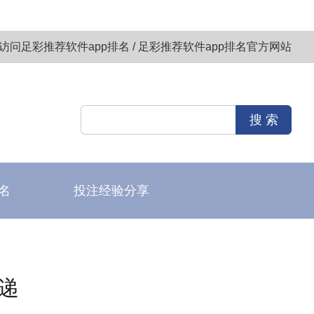
访问足彩推荐软件app排名 / 足彩推荐软件app排名官方网站
名
投注经验分享
递