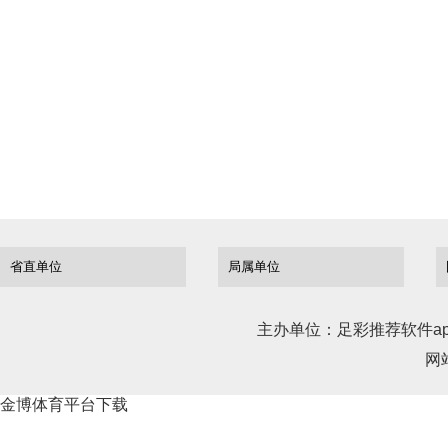
向湖北省地矿
上一篇：
竞争性磋
下一篇：
湖北华祥
主办单位：足彩推荐软件ap
网
金博体育平台下载