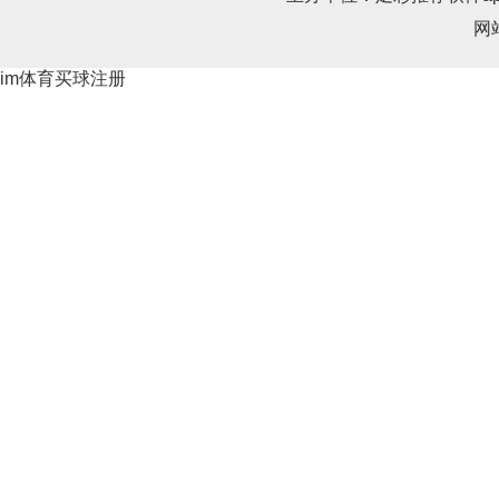
网
im体育买球注册