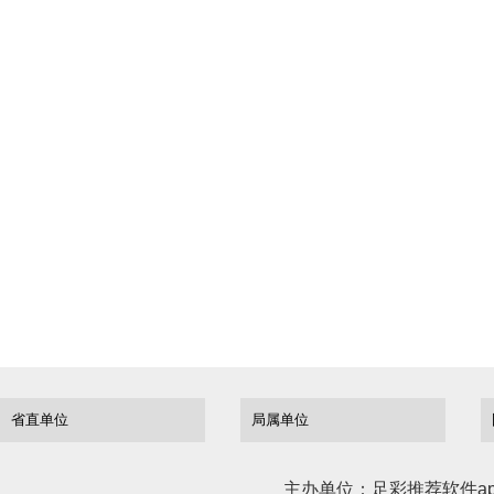
地址：湖北省武汉市
联系人：徐波
手机：18971344860
26690329@
邮箱：
本次公告期为1个
逾期将不再受理。
上一篇：
湖北省地质
下一篇：
湖北省地质
主办单位：足彩推荐软件ap