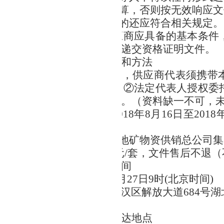
商最终竞标价不得超过该预算，否则按无效响应文
法律法规对市场准入有要求的还应符合相关规定。
要求为本次竞争性磋商供应商应具备的基本条件
所有条款，并按照相关规定递交资格证明文件。
性磋商文件获取时间、地点和方法
式：获取竞争性磋商文件时，供应商代表须携带
①法定代表人资格证明书；②法定代表人授权委
③营业执照副本；④报名表。（资料缺一不可，
性磋商文件文件时间：2018年8月16日至2018年8
17:00止，逾期不予受理。
获取投标文件地点：湖北省地矿物资供销总公司集
磋商文件售价：人民币300元/套，文件售后不退
响应文件送达地点及截止时间
文件截止时间：2018年8月27日9时(北京时间)
应文件送达地点：武汉市江汉区解放大道684号湖北
地点及时间
商地点：同磋商响应文件送达地点