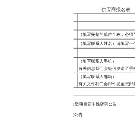
供应商报名表
项目名称：
项目编号：
供应商名称
（填写完整的单位全称，必须
授权人姓名：
（填写联系人姓名）请填写一
授权代表座机：
（填写联系人手机）
授权人手机：
有关信息我们会短信发送至手
（填写联系人邮箱）
授权人邮箱：
有关文件我们会邮件发至您邮
加盖供应商公章
省地质局地勘企业总部大楼1--9楼 消防改造项目竞争性磋商公告
省地质局地球物理勘探大队物探设备成交公告