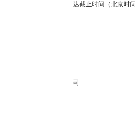
商时间：同磋商响应文件送达截止时间（北京时
期限
布之日起5个工作日。
公告的媒介
件app排名网站
系事项
 湖北省地质职工医院
汉市武昌区八一路463号
黄海
27-59499888
：湖北省地矿物资供销总公司
北省武汉市古田五路九号
徐波
1344860
690329@QQ.com