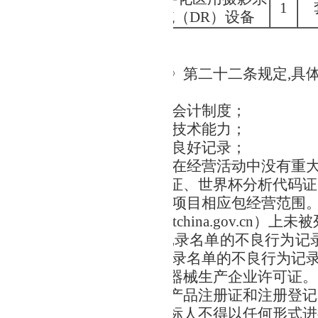
1
1
统（DR）设备
资金来
源：自筹资金
商资格要求
中华人民共和国政府采购法》第二十二条规定,具
立承担民事责任的能力；
好的商业信誉和健全的财务会计制度；
行合同所必需的设备和专业技术能力；
缴纳税收和社会保障资金的良好记录；
次政府采购活动前三年内，在经营活动中没有重
的工商营业执照、税务登记证、世界杯分析代码证
件齐全合格有效，且具备本项目相应包经营范围
"信用中国"网（www.creditchina.gov.
采购严重违法失信行为记录名单的不良行为记录和中国
府采购严重违法失信行为记录名单的不良行为记
须取得中华人民共和国医疗器械生产企业许可证。
所提供产品需具有医疗器械产品注册证和注册登记
购不接受联合体，中标后中标人不得以任何形式进