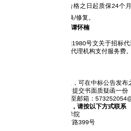
保期：所有印刷品自验收合格之日起质保
24
个
商需
3
小时内响应并无偿更换
/
修复。
评审专家：
吴春阳、闵洁、谭怀楠
代理服务收费标准及金额
标人参照国家计价格
[2002]1980
号文关于招标代
标代理服务收费标准向采购代理机构支付服务费
公告期限
公告发布之日起
1
个工作日
。
其他补充事宜
投标人对中标结果如有异议，可在中标公告发布
逾期将不再受理。质疑时请提交书面质疑函一份
，同时将质疑函电子文档传至邮箱：
573252054
凡对本次公告内容提出询问，请按以下方式联系
购 人：
湖北国土资源职业学院
：
武汉市汉南区纱帽街育才路
399
号
人：
邢宏汞