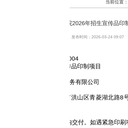
当前位置
湖北国土资源职业学院2026年招生宣传品
发布时间：2026-03-24 09:07
项目编号
：
DKWL-26-01-F004
项目名称：
2026
年招生宣传品印制项目
评审信息
供应商名称：
武汉市洪林印务有限公司
金额：
￥
12.8
万元
供应商地址
：
湖北省武汉市洪山区青菱湖北路
8
中标（成交）信息
货期：每次下达订单后
1
周内交付。如遇紧急印刷