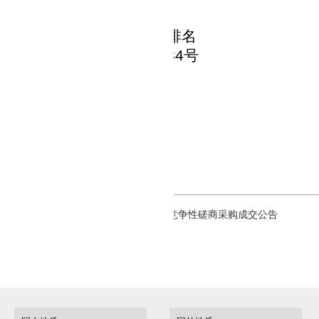
电话：
027-84730243
理机构：足彩推荐软件app排名
：武汉市江汉区解放大道
684
号
方式：
027-85872386
目联系方式
联系人：李开元
电话：
027-85872386
国土资源职业学院2026年招生宣传项目竞争性磋商采购成交公告
房租赁公开竞租公告