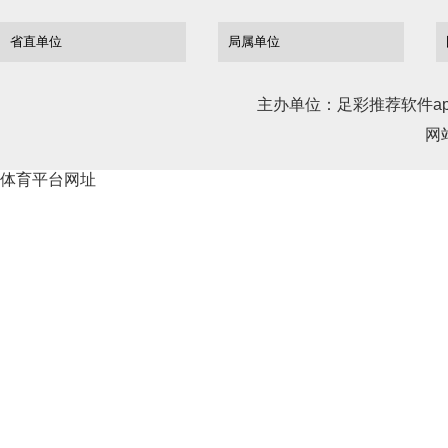
主办单位：足彩推荐软件ap
网
体育平台网址