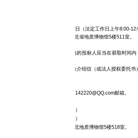
政府采购政策需满足的资格要求：
无
目的特定资格要求：
无
招标文件
间：202
6
年
1
月
19
日至
202
6
年
1
月
28
日（法定工作日上午
8:00-12
地点：武汉市江汉区解放大道684号湖北省地质博物馆5楼5
11
室。
件售价：
400.00
元
/包。
方式：现场领取、网上获取。符合资格的投标人应当在获取时间
为法人或者其他组织的，需提供单位介绍信（或法人授权委托书
为自然人的只需提供本人身份证明。
（见附表）。
方式：将报名资料全套发送到273142220
@QQ.com
邮箱。
文件递交
间：202
6
年
2
月
9
日
14:00
（北京时间）
间：202
6
年
2
月
9
日
14:30
（北京时间）
点：武汉市江汉区解放大道684号湖北地质博物馆5楼518室。