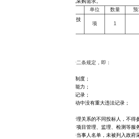
容：本次采购
不
分标，具体内容详见采购需求。
采购内容
单位
数量
预
阳新县
采矿损毁土地状况调查项目
技
项
1
术服务
不接受联合体投标。
采购进口产品：否
人资格要求：
《中华人民共和国政府采购法》第二十二条规定，即：
有独立承担民事责任的能力；
有良好的商业信誉和健全的财务会计制度；
有履行合同所必需的设备和专业技术能力；
依法缴纳税收和社会保障资金的良好记录；
加政府采购活动前三年内，在经营活动中没有重大违法记录；
律、行政法规规定的其他条件。
负责人为同一人或者存在直接控股、管理关系的不同投标人，不得
采购项目提供整体设计、规范编制或者项目管理、监理、检测等服
列入失信被执行人、重大税收违法案件当事人名单，未被列入政府