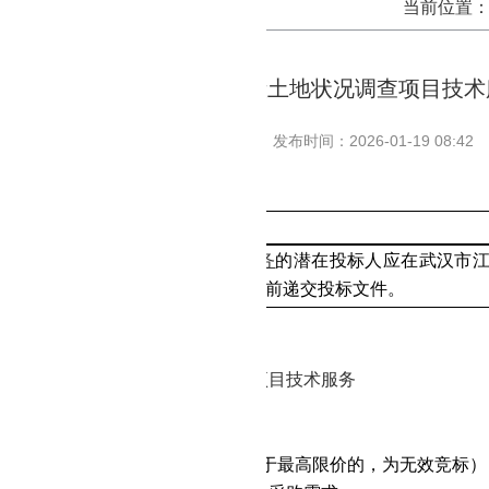
当前位置
阳新县采矿损毁土地状况调查项目技术
发布时间：2026-01-19 08:42
采矿损毁土地状况调查项目技术服务
的潜在投标人应在武汉市
2
6
年
2
月
9
日
14
点
30
分（北京时间）
前递交投标文件。
基本情况
：DKWL-26-01-F032
称：
阳新县采矿损毁土地状况调查项目技术服务
方式：竞争性磋商
额：
91.46万元
价：
91.46万元
（供应商投标报价高于最高限价的，为无效竞标）