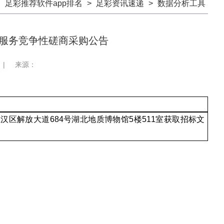
：
足彩推荐软件app排名
>
足彩资讯速递
>
数据分析工具
服务竞争性磋商采购公告
|
来源：
江汉区解放大道
684号湖北地质博物馆5楼5
11
室获取招标文