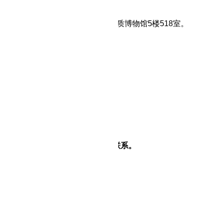
02
6
年
2
月
9
日
14:30
（北京时间）
武汉市江汉区解放大道684号湖北地质博物馆5楼518室。
期限
发布之日起
3个工作日。
补充事宜
费的账户信息
：足彩推荐软件app排名
：浦发银行武汉硚口支行
100078801900000400
0521000103
本次采购提出询问，请按以下方式联系。
：
湖北冶勘地质工程有限公司
堰市张湾区车城街办公园路
50号
万方圆
构：足彩推荐软件app排名
汉市江汉区解放大道
684号