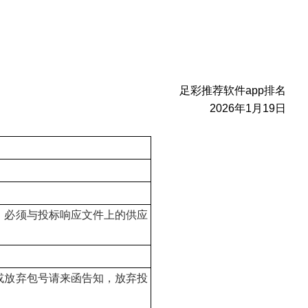
足彩推荐软件app排名
202
6
年
1
月
19
日
，必须与投标响应文件上的供应
或放弃包号请来函告知，放弃投