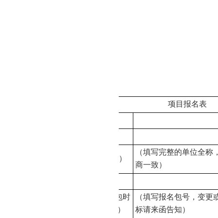
：
027-85872386
系方式
人：李开元
：
027-85872386
项目报名表
项目名称
项目编号
（填写完整的单位全称
供应商名称（公章）
商一致）
办公地址
报名包号（项目分包时
（填写报名包号，变更
填写，无分包写
1）
标请来函告知）