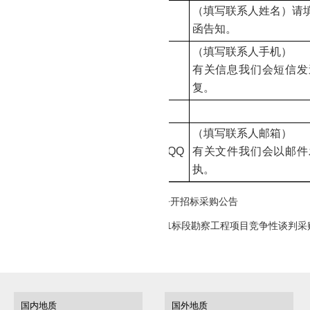
（填写联系人姓名）请
授权代表
函告知。
（填写联系人手机）
授权代表手机
有关信息我们会短信发
复。
授权代表座机
（填写联系人邮箱）
授权代表电子邮箱
/QQ
有关文件我们
会以
邮件
执。
灾害科研中心业务用房装修及安装项目公开招标采购公告
国土资源职业学院实训中心建设项目1期1标段勘察工程项目竞争性谈判采