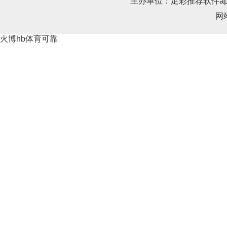
主办单位：足彩推荐软件ap
网
火博hb体育可靠