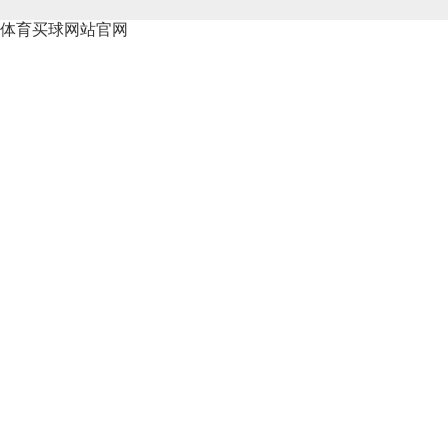
体育买球网站官网