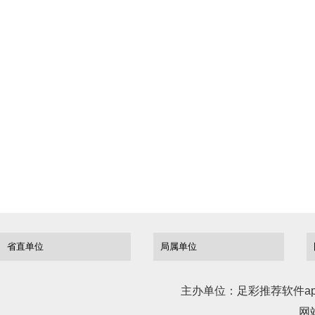
上一篇：
湖北省地
下一篇：
湖北省地
主办单位：足彩推荐软件ap
网