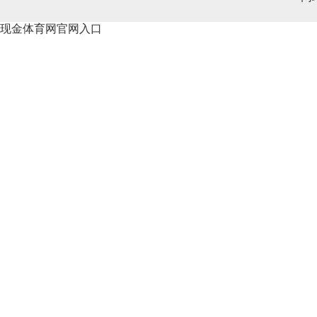
现金体育网官网入口