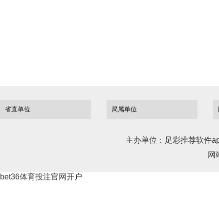
上一篇：
某部202
下一篇：
湖北国土
主办单位：足彩推荐软件ap
网
bet36体育投注官网开户