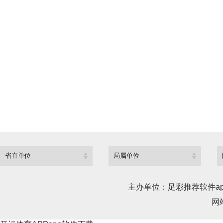
上一篇：
湖北省孝
下一篇：
湖北国土
主办单位：足彩推荐软件ap
网