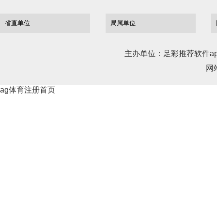
主办单位：足彩推荐软件ap
网
ag体育注册首页