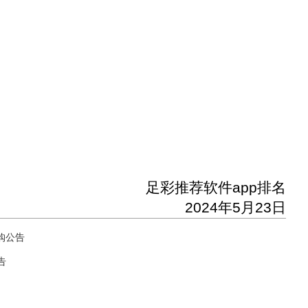
足彩推荐软件app排名
202
4
年
5
月
23
日
购公告
告