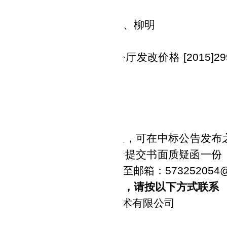
质保期：自验收合格后三年
评审专家：
周文玲、吴春安、柳明
代理服务收费标准及金额
国家发展和改革委员会办公厅发改价格
[201
向甲方收取任何费用。
公告期限
公告发布之日起
1个工作日
。
其他补充事宜
投标人对中标结果如有异议，可在中标公告发布
逾期将不再受理。质疑时请提交书面质疑函一份
，同时将质疑函电子文档传至邮箱：
573252054
凡对本次公告内容提出询问，请按以下方式联系
购人：
湖北金楚资环勘测技术有限公司
：
湖北省大冶市湖滨路
9号