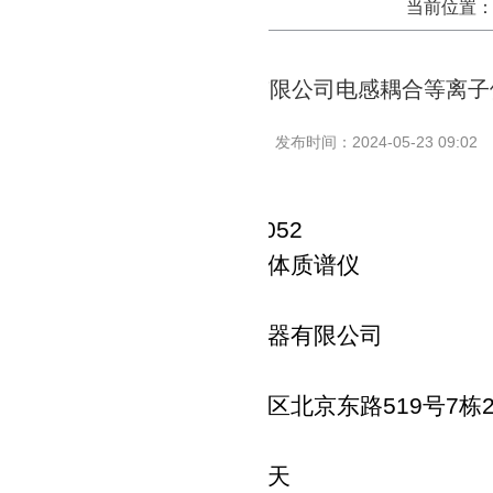
当前位置
湖北金楚资环勘测技术有限公司电感耦合等离子
发布时间：2024-05-23 09:02
项目编号
：
DKWL-2
4
-01-F
052
项目名称：
电感耦合等离子体质谱仪
评审信息
供应商名称：
江西省辉海仪器有限公司
金额：
￥
129.80万
元
供应商地址：
南昌市青山湖区北京东路
519号7栋
中标（成交）信息
货期：自合同签订之日起
30天