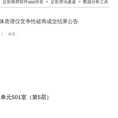
：
足彩推荐软件app排名
>
足彩资讯速递
>
数据分析工具
体质谱仪竞争性磋商成交结果公告
|
来源：
2单元501室（第5层）