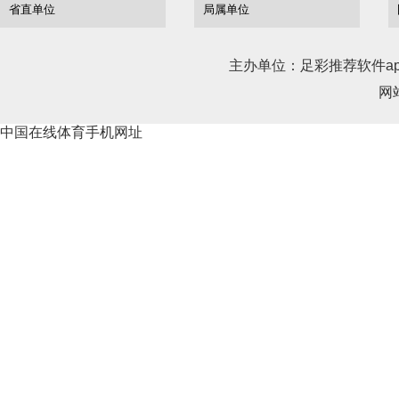
主办单位：足彩推荐软件ap
网
中国在线体育手机网址