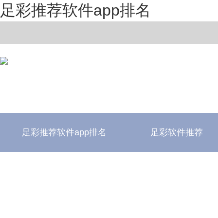
足彩推荐软件app排名
足彩推荐软件app排名
足彩软件推荐
足彩推荐软件app排名
足彩软件评测