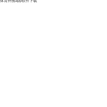
体育外围app软件下载