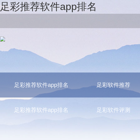
足彩推荐软件app排名
足彩推荐软件app排名
足彩软件推荐
足彩推荐软件app排名
足彩软件评测