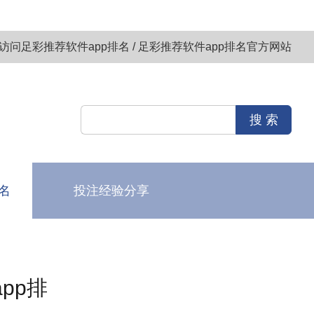
访问足彩推荐软件app排名 / 足彩推荐软件app排名官方网站
名
投注经验分享
pp排