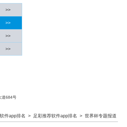
>>
>>
>>
>>
道684号
软件app排名
>
足彩推荐软件app排名
>
世界杯专题报道