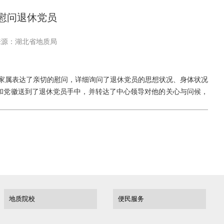
望慰问退休党员
来源：湖北省地质局
向家属表达了亲切的慰问，详细询问了退休党员的思想状况、身体状况
和党徽送到了退休党员手中，并转达了中心领导对他的关心与问候，