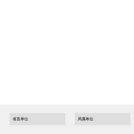
7月29日上
和治疗情况，
让老同志们能
上一篇：
海外
下一篇：
足彩