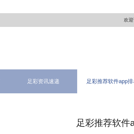
欢迎
荐
足彩资讯速递
足彩推荐软件app排
测
软件下载中心
足彩推荐软件a