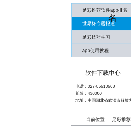
足彩推荐软件app排名
名
世界杯专题报道
足彩技巧学习
app使用教程
软件下载中心
电话：027-85513568
邮编：430000
地址：中国湖北省武汉市解放大
当前位置：
足彩推荐