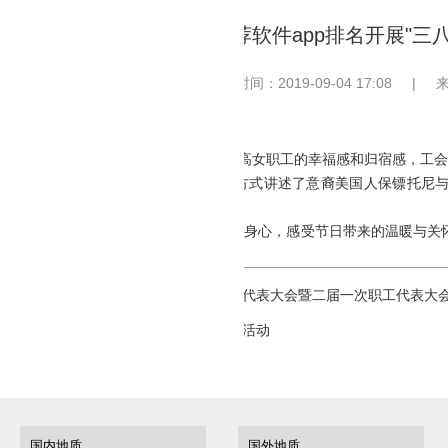
足彩推荐软件app排名开展"三
发布时间：2019-09-04 17:08
|
"妇女节，丰富中心女职工的文化生活，提高女职工的幸福感和归宿感，工会
为《绿皮书》，该片用轻松幽默诙谐的方式讲述了意裔美国人保镖托尼
。
不仅缓解了中心女职工的精神压力、放松身心，感受节日带来的温暖与关
推荐软件app排名召开二届一次工会会员代表大会暨二届一次职工代表大
推荐软件app排名组织退休同志春游踏青活动