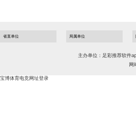
下一篇：
湖北省地
主办单位：足彩推荐软件ap
网
宝博体育电竞网址登录