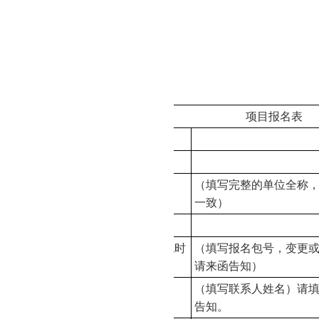
系方式
人：徐波
7-858723
86
：
项目报名表
项目名称
项目编号
（填写完整的单位全称
供应商名称（公章）
一致）
办公地址
报名包号（项目分包时
（填写报名包号，变更
填写）
请来函告知）
（填写联系人姓名）请
授权代表
告知。