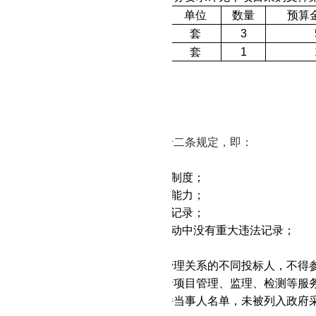
采购内容
单位
数量
预算
手持式
X射线荧光光谱仪
套
3
钻孔三维电视成像仪
套
1
目不接受联合体投标。
可采购进口产品：否
别：货物
人的资格要求：
《中华人民共和国政府采购法》第二十二条规定，即：
有独立承担民事责任的能力；
有良好的商业信誉和健全的财务会计制度；
有履行合同所必需的设备和专业技术能力；
依法缴纳税收和社会保障资金的良好记录；
加政府采购活动前三年内，在经营活动中没有重大违法记录；
律、行政法规规定的其他条件。
负责人为同一人或者存在直接控股、管理关系的不同投标人，不得
采购项目提供整体设计、规范编制或者项目管理、监理、检测等服
列入失信被执行人、重大税收违法案件当事人名单，未被列入政府