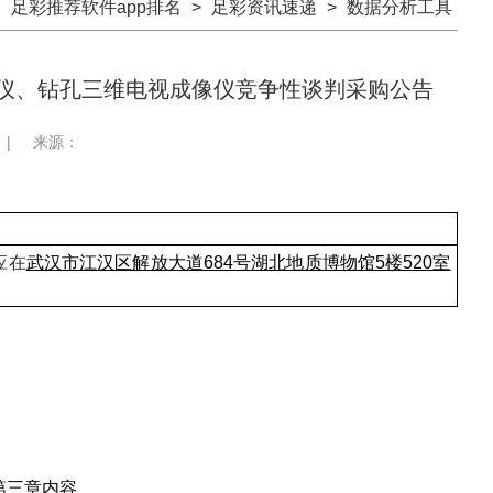
：
足彩推荐软件app排名
>
足彩资讯速递
>
数据分析工具
仪、钻孔三维电视成像仪竞争性谈判采购公告
|
来源：
应在
武汉市江汉区解放大道
684号湖北地质博物馆5楼
520
室
第三章内容