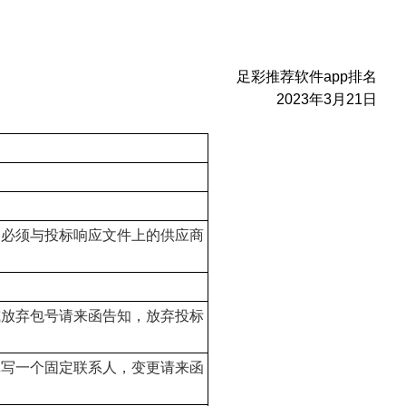
足彩推荐软件app排名
20
23
年
3
月
21
日
，必须与投标响应文件上的供应商
或放弃包号请来函告知，放弃投标
填写一个固定联系人，变更请来函