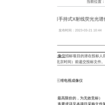
当前位置
鄂西地质勘察设计院有限公司手持式X射线荧光光谱
发布时间：2023-03-21 10:44
况
X射线荧光光谱仪、钻孔三维电视成像仪
招标项目的潜在投标人
件，并于
202
3
年
3
月
28
日
14:30
分（
北京时间）前递交投标文件
。
基本情况
号：
DKWL-23-01-F1
3
称：
手持式
X射线荧光光谱仪、钻孔三维电视成像仪
式：竞争性
谈判
额：
65.3万
元
价：
65.3万
元（供应商投标报价高于最高限价的，为无效竞标）
求：
本次采购分二包，
具体技术及商务要求详见本项目采购文件