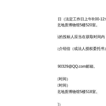
政府采购政策需满足的资格要求：
无
目的特定资格要求：
无
招标文件
间：202
3
年
3
月
21
日至
202
3
年
3
月
24
日（法定工作日上午
8:00-1
地点：武汉市江汉区解放大道684号湖北地质博物馆5楼5
20
室。
件售价：
免费获取
方式：现场领取、网上获取。符合资格的投标人应当在获取时间
为法人或者其他组织的，需提供单位介绍信（或法人授权委托书
为自然人的只需提供本人身份证明。
（见附表）。
方式：将报名资料全套发送到26690329
@QQ.com
邮箱。
文件提交
间：
20
23
年
3
月
28
日
14
：
00
分（北京时间）
间：202
3
年
3
月
28
日
14
：
30
分（北京时间）
点：武汉市江汉区解放大道684号湖北地质博物馆5楼518室。
02
3
年
3
月
28
日
14
：
30
分（北京时间）