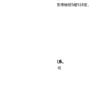
武汉市江汉区解放大道684号湖北地质博物馆5楼518室。
期限
发布之日起
3个工作日。
补充事宜
费的账户信息
：足彩推荐软件app排名
：浦发银行武汉硚口支行
100078801900000400
0521000103
本次采购提出询问，请按以下方式联系。
人：湖北省鄂西地质勘察设计院有限公司
址：湖北省宜昌市夷陵区湖光路
4号
蒋主任
构：足彩推荐软件app排名
汉市江汉区解放大道
684号
7-858723
86