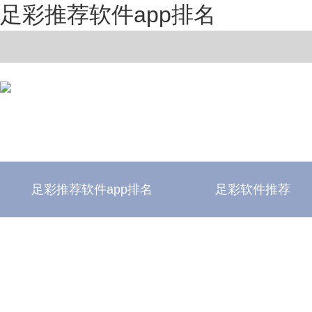
足彩推荐软件app排名
足彩推荐软件app排名
足彩软件推荐
足彩推荐软件app排名
足彩软件评测