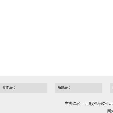
上一篇：
沙洋县南
下一篇：
2022
主办单位：足彩推荐软件ap
网