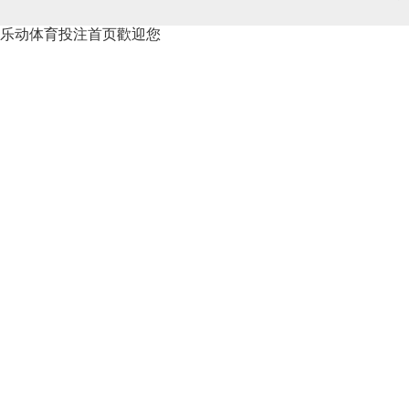
乐动体育投注首页歡迎您