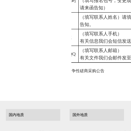
报名包号（项目分包时
（填写报名包号，变更
填写）
请来函告知）
（填写联系人姓名）请
授权代表
告知。
（填写联系人手机）
授权代表联系方式
有关信息我们会短信发
（填写联系人邮箱）
授权代表电子邮箱/QQ
有关文件我们会邮件发
省地质局第六地质大队全彩LED显示屏竞争性磋商采购公告
科研楼数据中心（一期）项目公开招标