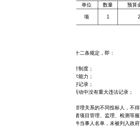
采购内容
单位
数量
预算
地质灾害防治技术会商中心装
项
1
饰装修工程
不接受联合体投标。
采购进口产品：否
请人的资格要求：
中华人民共和国政府采购法》第二十二条规定，即：
具有独立承担民事责任的能力；
具有良好的商业信誉和健全的财务会计制度；
具有履行合同所必需的设备和专业技术能力；
有依法缴纳税收和社会保障资金的良好记录；
参加政府采购活动前三年内，在经营活动中没有重大违法记录；
法律、行政法规规定的其他条件；
责人为同一人或者存在直接控股、管理关系的不同投标人，不得
购项目提供整体设计、规范编制或者项目管理、监理、检测等服
入失信被执行人、重大税收违法案件当事人名单，未被列入政府
府采购政策需满足的资格要求：