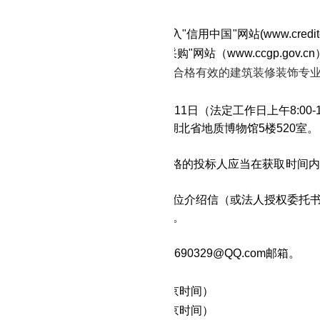
的特定资格要求：
加政府采购活动前三年内未被列入"信用中国"网站(www.credit
法失信行为记录名单和"中国政府采购"网站（www.ccgp.gov
标人应具备建设行政主管部门颁发的合格有效的建筑装修装饰专
取招标文件
：2022年11月7日至2022年11月11日（法定工作日上午8:00-12
点：武汉市江汉区解放大道684号湖北省地质博物馆5楼520室。
件售价：500元/标。
式：现场领取、网上获取。符合资格的投标人应当在获取时间内
人为法人或者其他组织的，需提供单位介绍信（或法人授权委托
人为自然人的只需提供本人身份证明。
表（见附表）。
取方式：将报名资料全套发送到26690329
@QQ.com
邮箱。
应文件提交
间：2022年11月17日14：00（北京时间）
间：2022年11月17日14：30（北京时间）