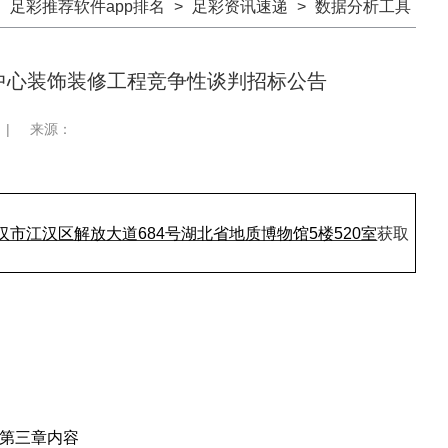
：
足彩推荐软件app排名
>
足彩资讯速递
>
数据分析工具
中心装饰装修工程竞争性谈判招标公告
|
来源：
汉市江汉区解放大道684号湖北省地质博物馆5楼520室
获取
）
第三章内容