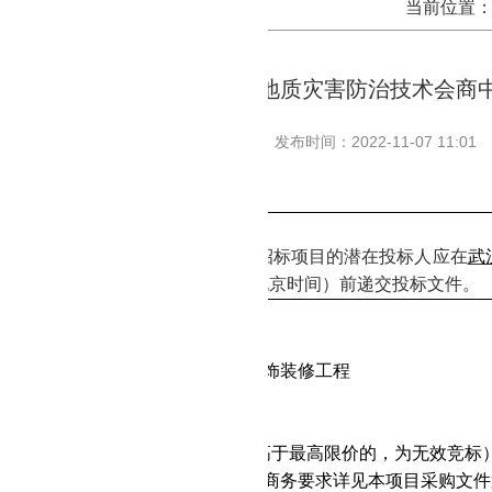
当前位置
湖北省地质局第六地质大队地质灾害防治技术会商
发布时间：2022-11-07 11:01
况
害防治技术会商中心装饰装修工程
招标项目的潜在投标人应在
武
并于
2022年11月17日14点30分（
北京时间）前递交投标文件。
目基本情况
：DKWL-22-01-F123
称：地质灾害防治技术会商中心装饰装修工程
式：竞争性谈判
额：23.92万元
价：23.92万元（供应商投标报价高于最高限价的，为无效竞标
求：本次采购不分包，具体技术及商务要求详见本项目采购文件