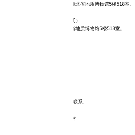
点：武汉市江汉区解放大道684号湖北省地质博物馆5楼518室。
启
2022年11月17日14：30（北京时间）
武汉市江汉区解放大道684号湖北省地质博物馆5楼518室。
告期限
告发布之日起3个工作日。
他补充事宜
名费的账户信息
：足彩推荐软件app排名
行：浦发银行武汉硚口支行
100078801900000400
0521000103
对本次采购提出询问，请按以下方式联系。
：湖北省地质局第六地质大队
：湖北省孝感市孝南区建设路163号
：张伟
554486007