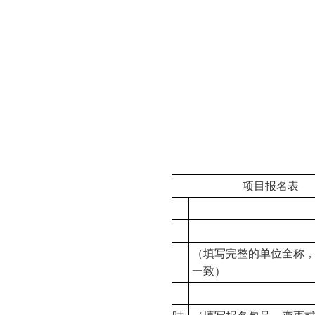
构：足彩推荐软件app排名
汉市江汉区解放大道684号
-85872386
系方式
系人：徐波
-85872386
：
项目报名表
项目名称
项目编号
（填写完整的单位全称
供应商名称（公章）
一致）
办公地址