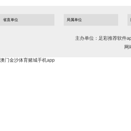
主办单位：足彩推荐软件ap
网
澳门金沙体育赌城手机app