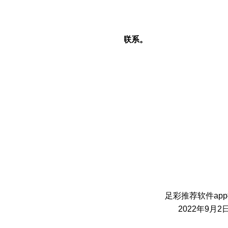
0100078801900000400
10521000103
对本次采购提出询问，请按以下方式联系。
：
湖北国土资源职业学院
武汉市汉南区纱帽街育才路
399号
：邢宏汞
话：
027-84730243
构：足彩推荐软件app排名
武汉市江汉区解放大道
684号
话：
027-85872386
系方式
系人：徐波
话：
027-85872386
足彩推荐软件ap
202
2
年
9
月
2