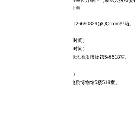
标人为法人或者其他组织的，需提供单位介绍信（或法人授权委
标人为自然人的只需提供本人身份证明。
名表（见附表）。
上获取方式：将报名资料全套发送到
26690329
@QQ.com
邮箱。
应文件递交
间：202
2
年
9
月
14
日
14
：
0
0（北京时间）
间：202
2
年
9
月
14
日
14
：
3
0（北京时间）
地点：武汉市江汉区解放大道684号湖北地质博物馆5楼518室。
启
202
2
年
9
月
14
日
14
：
3
0（北京时间）
：武汉市江汉区解放大道684号湖北地质博物馆5楼518室。
示期限
告发布之日起
3个工作日。
他补充事宜
名费的账户信息
：足彩推荐软件app排名
：浦发银行武汉硚口支行