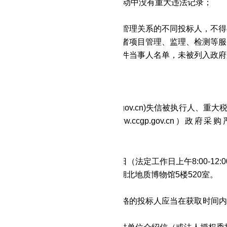
加政府采购活动前三年内，在经营活动中没有重大违法记录；
律、行政法规规定的其他条件
。
位负责人为同一人或者存在直接控股、管理关系的不同投标人，不
本采购项目提供整体设计、规范编制或者项目管理、监理、检测等
被列入失信被执行人、重大税收违法案件当事人名单，未被列入政
政府采购政策需满足的资格要求：
目的特定资格要求：
入
"信用中国"网站(www.creditchina.gov.cn)失信被执行人、
" 中 国 政 府 采 购 " 网 站（www.ccgp.gov.
nshu.court.gov.cn/）无行贿受贿记录
。
取招标文件
间：202
2
年
9
月
2
日至
202
2
年
9
月
9
日（法定工作日上午
8:00-1
地点：武汉市江汉区解放大道684号湖北地质博物馆5楼520室。
文件售价：
500元/标
。
取方式：现场领取、网上获取。符合资格的投标人应当在获取时间