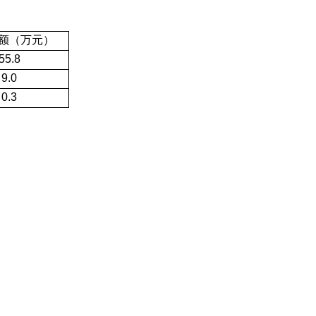
额
（万元）
55.8
9.0
0.3