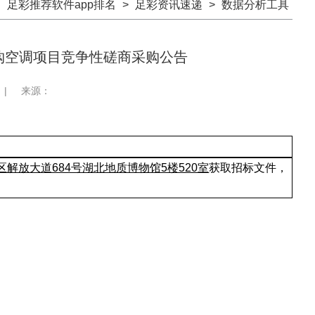
：
足彩推荐软件app排名
>
足彩资讯速递
>
数据分析工具
购空调项目竞争性磋商采购公告
|
来源：
区解放大道
684号湖北地质博物馆5楼520室
获取招标文件，