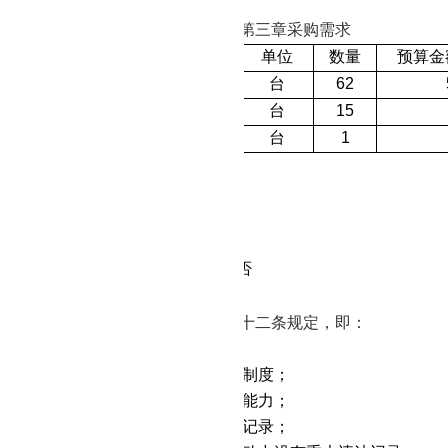
价：
65.1万元
求：
本项目不分包，具体要求详见第三章采购需求
采购内容
单位
数量
预算金
空调柜机
（
5P）
台
62
空调柜机（
3P）
台
15
壁挂式空调（
1.5P）
台
1
：自签订合同之日起
30日历天
期：验收合格后不少于5年
目（是
/否）接受联合体投标：否
可采购进口产品：
否
目（是
/否）专门面向中小微企业：否
请人资格要求
《中华人民共和国政府采购法》第二十二条规定，即：
有独立承担民事责任的能力；
有良好的商业信誉和健全的财务会计制度；
有履行合同所必需的设备和专业技术能力；
依法缴纳税收和社会保障资金的良好记录；