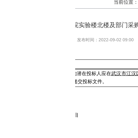
当前位置
湖北国土资源职业学院实验楼北楼及部门采
发布时间：2022-09-02 09:00
况
北楼及部门采购空调项目
招标项目的潜在投标人应在
武汉市江汉
9
月
14
日
14
点
30
分
（北京时间）前递交投标文件。
目基本情况
号
:
DKWL-22-01-F100
划备案号：
无
称：
实验楼北楼及部门采购空调项目
方式：
竞争性磋商
额：
65.1万元