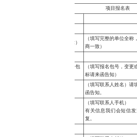
项目报名表
项目名称
项目编号
（填写完整的单位全称
供应商名称
（公章）
商一致）
办公地址
报名包号
（项目分包
（填写报名包号，变更
时填写）
标请来函告知）
（填写联系人姓名）请
授权代表
函告知。
（填写联系人手机）
授权代表手机
有关信息我们会短信发
复。
授权代表座机