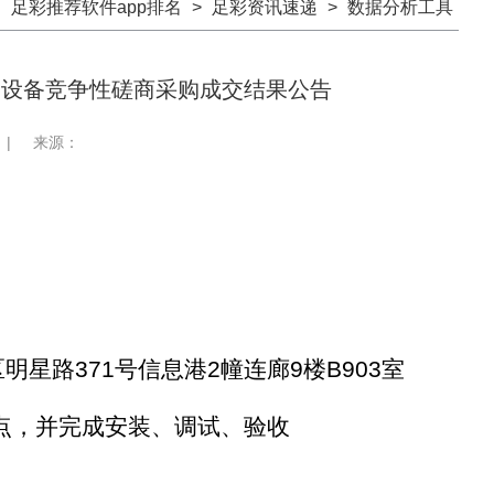
：
足彩推荐软件app排名
>
足彩资讯速递
>
数据分析工具
室设备竞争性磋商采购成交结果公告
|
来源：
区明星路
371号信息港2幢连廊9楼B903室
地点，并完成安装、调试、验收