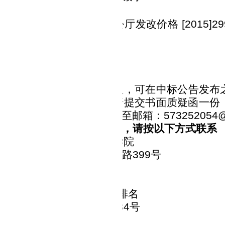
代理服务收费标准及金额
国家发展和改革委员会办公厅发改价格
[201
向甲方收取任何费用。
公告期限
公告发布之日起
1个工作日
。
其他补充事宜
投标人对中标结果如有异议，可在中标公告发布
逾期将不再受理。质疑时请提交书面质疑函一份
，同时将质疑函电子文档传至邮箱：
573252054
凡对本次公告内容提出询问，请按以下方式联系
采购人： 湖北国土资源职业学院
：武汉市汉南区纱帽街育才路
399号
人：邢宏汞
电话：
027-84730243
代理机构：足彩推荐软件app排名
：武汉市江汉区解放大道
684号
方式：
027-85872386