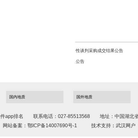
项目联系方式
联系人：徐波
电话：
027-858723
86
国土资源职业学院沙发及文件柜采购竞争性谈判采购成交结果公告
省地质实验测试中心门面房租赁公开竞租公告
件app排名
联系电话：027-85513568
地址：中国湖北省
网站备案：
鄂ICP备14007690号-1
技术支持
：
武汉网户