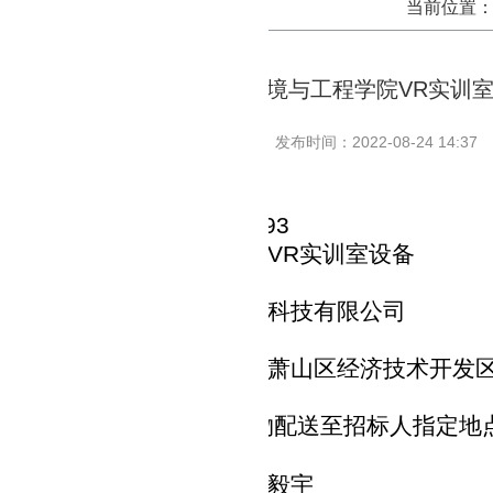
当前位置
湖北国土资源职业学院环境与工程学院VR实训
发布时间：2022-08-24 14:37
项目编号：
DKWL-22-01-F93
项目名称：
环境与工程学院
VR实训室设备
评审信息
供应商名称：杭州辰有智能科技有限公司
金额：
159800.00元
供应商地址：
浙江省杭州市萧山区经济技术开发
中标（成交）信息
期
:合同签订后30天内将货物配送至招标人指定
保期：
自验收合格后一年
评审专家：
刘刚
、周彤
、戴毅宇